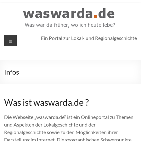
Zum
Inhalt
springen
waswarda.de
Menü
Ein Portal zur Lokal- und Regionalgeschichte
Ein Portal zur
Lokalgeschichte
und
Regionalgeschichte
Infos
Was ist waswarda.de ?
Die Webseite „waswarda.de“ ist ein Onlineportal zu Themen
und Aspekten der Lokalgeschichte und der
Regionalgeschichte sowie zu den Möglichkeiten ihrer
Darstellung im Internet. Die geographischen Schwerpunkte